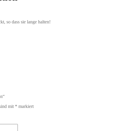
t, so dass sie lange halten!
on“
sind mit
*
markiert