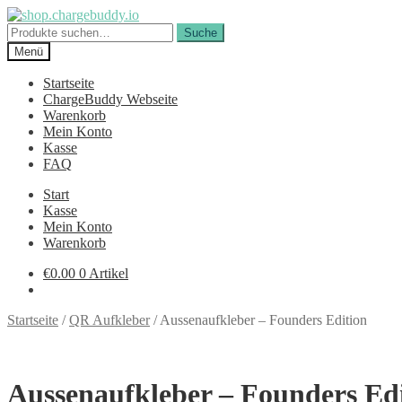
Zur
Zum
Navigation
Inhalt
Suche
Suche
springen
springen
nach:
Menü
Startseite
ChargeBuddy Webseite
Warenkorb
Mein Konto
Kasse
FAQ
Start
Kasse
Mein Konto
Warenkorb
€
0.00
0 Artikel
Startseite
/
QR Aufkleber
/
Aussenaufkleber – Founders Edition
Aussenaufkleber – Founders Ed